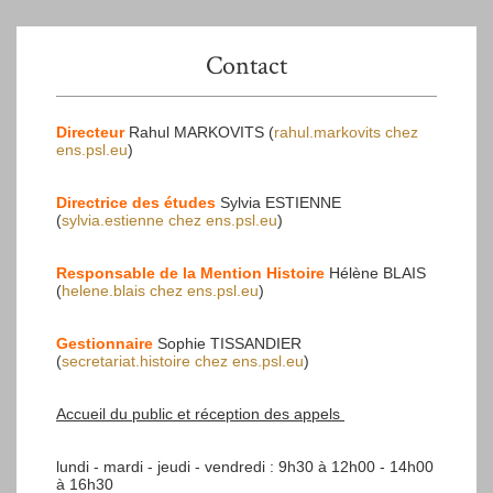
Contact
Directeur
Rahul MARKOVITS (
rahul.markovits
chez
ens.psl.eu
)
Directrice des études
Sylvia ESTIENNE
(
sylvia.estienne
chez
ens.psl.eu
)
Responsable de la Mention Histoire
Hélène BLAIS
(
helene.blais
chez
ens.psl.eu
)
Gestionnaire
Sophie TISSANDIER
(
secretariat.histoire
chez
ens.psl.eu
)
Accueil du public et réception des appels
lundi - mardi - jeudi - vendredi : 9h30 à 12h00 - 14h00
à 16h30