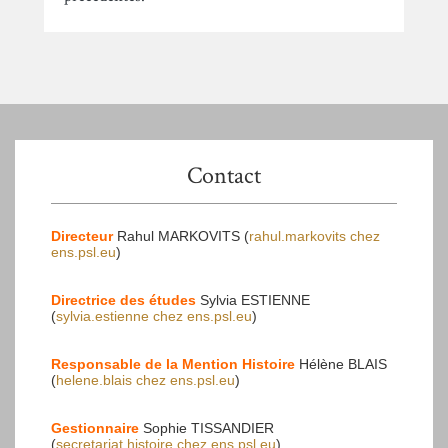
Contact
Directeur
Rahul MARKOVITS (
rahul.markovits
chez
ens.psl.eu
)
Directrice des études
Sylvia ESTIENNE
(
sylvia.estienne
chez
ens.psl.eu
)
Responsable de la Mention Histoire
Hélène BLAIS
(
helene.blais
chez
ens.psl.eu
)
Gestionnaire
Sophie TISSANDIER
(
secretariat.histoire
chez
ens.psl.eu
)