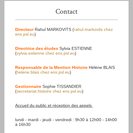
Contact
Directeur
Rahul MARKOVITS (
rahul.markovits
chez
ens.psl.eu
)
Directrice des études
Sylvia ESTIENNE
(
sylvia.estienne
chez
ens.psl.eu
)
Responsable de la Mention Histoire
Hélène BLAIS
(
helene.blais
chez
ens.psl.eu
)
Gestionnaire
Sophie TISSANDIER
(
secretariat.histoire
chez
ens.psl.eu
)
Accueil du public et réception des appels
lundi - mardi - jeudi - vendredi : 9h30 à 12h00 - 14h00
à 16h30