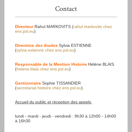
Contact
Directeur
Rahul MARKOVITS (
rahul.markovits
chez
ens.psl.eu
)
Directrice des études
Sylvia ESTIENNE
(
sylvia.estienne
chez
ens.psl.eu
)
Responsable de la Mention Histoire
Hélène BLAIS
(
helene.blais
chez
ens.psl.eu
)
Gestionnaire
Sophie TISSANDIER
(
secretariat.histoire
chez
ens.psl.eu
)
Accueil du public et réception des appels
lundi - mardi - jeudi - vendredi : 9h30 à 12h00 - 14h00
à 16h30