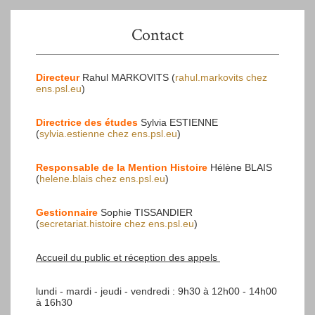
Contact
Directeur
Rahul MARKOVITS (
rahul.markovits
chez
ens.psl.eu
)
Directrice des études
Sylvia ESTIENNE
(
sylvia.estienne
chez
ens.psl.eu
)
Responsable de la Mention Histoire
Hélène BLAIS
(
helene.blais
chez
ens.psl.eu
)
Gestionnaire
Sophie TISSANDIER
(
secretariat.histoire
chez
ens.psl.eu
)
Accueil du public et réception des appels
lundi - mardi - jeudi - vendredi : 9h30 à 12h00 - 14h00
à 16h30