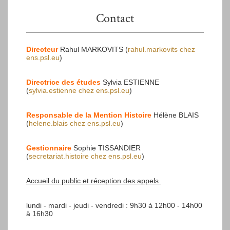
Contact
Directeur
Rahul MARKOVITS (
rahul.markovits
chez
ens.psl.eu
)
Directrice des études
Sylvia ESTIENNE
(
sylvia.estienne
chez
ens.psl.eu
)
Responsable de la Mention Histoire
Hélène BLAIS
(
helene.blais
chez
ens.psl.eu
)
Gestionnaire
Sophie TISSANDIER
(
secretariat.histoire
chez
ens.psl.eu
)
Accueil du public et réception des appels
lundi - mardi - jeudi - vendredi : 9h30 à 12h00 - 14h00
à 16h30