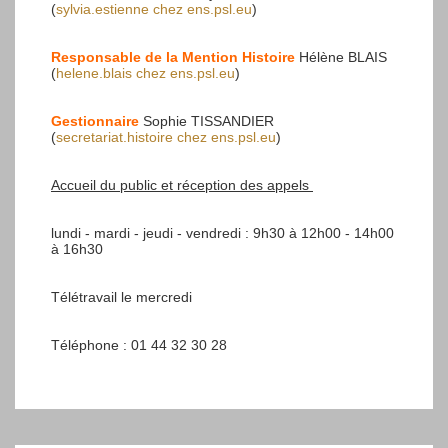
(
sylvia.estienne
chez
ens.psl.eu
)
Responsable de la Mention Histoire
Hélène BLAIS
(
helene.blais
chez
ens.psl.eu
)
Gestionnaire
Sophie TISSANDIER
(
secretariat.histoire
chez
ens.psl.eu
)
Accueil du public et réception des appels
lundi - mardi - jeudi - vendredi : 9h30 à 12h00 - 14h00
à 16h30
Télétravail le mercredi
Téléphone : 01 44 32 30 28