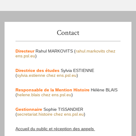
Contact
Directeur
Rahul MARKOVITS (
rahul.markovits
chez
ens.psl.eu
)
Directrice des études
Sylvia ESTIENNE
(
sylvia.estienne
chez
ens.psl.eu
)
Responsable de la Mention Histoire
Hélène BLAIS
(
helene.blais
chez
ens.psl.eu
)
Gestionnaire
Sophie TISSANDIER
(
secretariat.histoire
chez
ens.psl.eu
)
Accueil du public et réception des appels