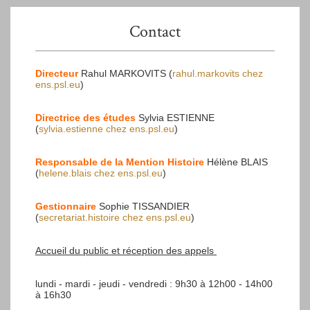
Contact
Directeur
Rahul MARKOVITS (
rahul.markovits
chez
ens.psl.eu
)
Directrice des études
Sylvia ESTIENNE
(
sylvia.estienne
chez
ens.psl.eu
)
Responsable de la Mention Histoire
Hélène BLAIS
(
helene.blais
chez
ens.psl.eu
)
Gestionnaire
Sophie TISSANDIER
(
secretariat.histoire
chez
ens.psl.eu
)
Accueil du public et réception des appels
lundi - mardi - jeudi - vendredi : 9h30 à 12h00 - 14h00
à 16h30