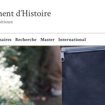
ent d’Histoire
érieure
naires
Recherche
Master
International