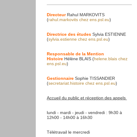
Directeur
Rahul MARKOVITS
(
rahul.markovits
chez
ens.psl.eu
)
Directrice des études
Sylvia ESTIENNE
(
sylvia.estienne
chez
ens.psl.eu
)
Responsable de la Mention
Histoire
Hélène BLAIS (
helene.blais
chez
ens.psl.eu
)
Gestionnaire
Sophie TISSANDIER
(
secretariat.histoire
chez
ens.psl.eu
)
Accueil du public et réception des appels
lundi - mardi - jeudi - vendredi : 9h30 à
12h00 - 14h00 à 16h30
Télétravail le mercredi