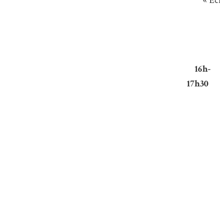
« Éc
16h-
17h30