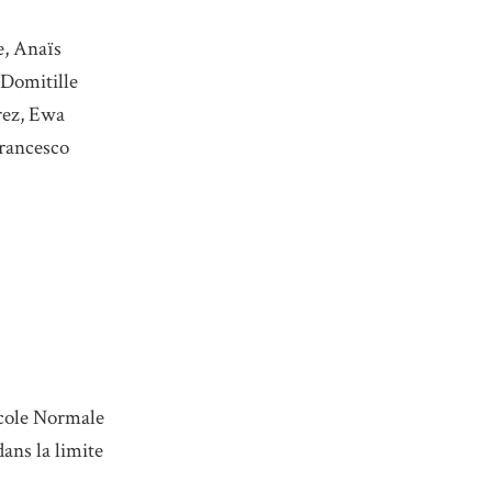
e, Anaïs
 Domitille
rez, Ewa
Francesco
’École Normale
ans la limite