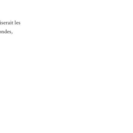
serait les
ondes,