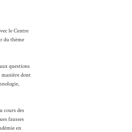
avec le Centre
ur du thème
 aux questions
la manière dont
hnologie,
au cours des
ques fausses
andémie en