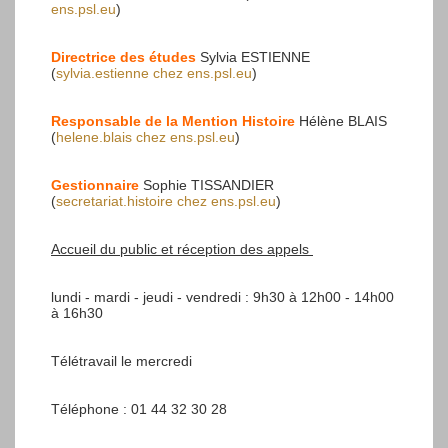
ens.psl.eu
)
Directrice des études
Sylvia ESTIENNE
(
sylvia.estienne
chez
ens.psl.eu
)
Responsable de la Mention Histoire
Hélène BLAIS
(
helene.blais
chez
ens.psl.eu
)
Gestionnaire
Sophie TISSANDIER
(
secretariat.histoire
chez
ens.psl.eu
)
Accueil du public et réception des appels
lundi - mardi - jeudi - vendredi : 9h30 à 12h00 - 14h00
à 16h30
Télétravail le mercredi
Téléphone : 01 44 32 30 28