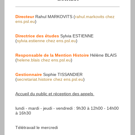
Directeur
Rahul MARKOVITS (
rahul.markovits
chez
ens.psl.eu
)
Directrice des études
Sylvia ESTIENNE
(
sylvia.estienne
chez
ens.psl.eu
)
Responsable de la Mention Histoire
Hélène BLAIS
(
helene.blais
chez
ens.psl.eu
)
Gestionnaire
Sophie TISSANDIER
(
secretariat.histoire
chez
ens.psl.eu
)
Accueil du public et réception des appels
lundi - mardi - jeudi - vendredi : 9h30 à 12h00 - 14h00
à 16h30
Télétravail le mercredi