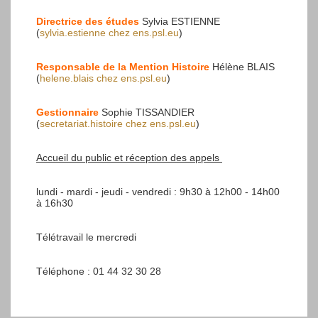
Directrice des études
Sylvia ESTIENNE
(
sylvia.estienne
chez
ens.psl.eu
)
Responsable de la Mention Histoire
Hélène BLAIS
(
helene.blais
chez
ens.psl.eu
)
Gestionnaire
Sophie TISSANDIER
(
secretariat.histoire
chez
ens.psl.eu
)
Accueil du public et réception des appels
lundi - mardi - jeudi - vendredi : 9h30 à 12h00 - 14h00
à 16h30
Télétravail le mercredi
Téléphone : 01 44 32 30 28