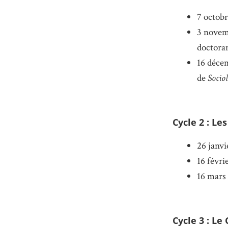
7 octobr
3 novemb
doctora
16 décem
de
Socio
Cycle 2 : Le
26 janvi
16 févri
16 mars 
Cycle 3 : Le