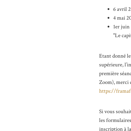
6 avril 
4 mai 20
1er juin
"Le capi
Etant donné le 
supérieure, l’i
première séanc
Zoom), merci d
https://frama
Si vous souhai
les formulaire
inscription à l