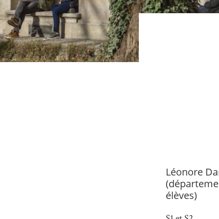
Léonore Dar
(départemen
élèves)
S1 et S2