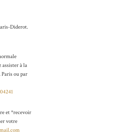
Paris-Diderot.
 normale
 assister à la
 Paris ou par
304241
re et *recevoir
er votre
mail.com