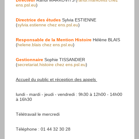
Directeur
Rahul MARKOVITS (
rahul.markovits
chez
ens.psl.eu
)
Directrice des études
Sylvia ESTIENNE
(
sylvia.estienne
chez
ens.psl.eu
)
Responsable de la Mention Histoire
Hélène BLAIS
(
helene.blais
chez
ens.psl.eu
)
Gestionnaire
Sophie TISSANDIER
(
secretariat.histoire
chez
ens.psl.eu
)
Accueil du public et réception des appels
lundi - mardi - jeudi - vendredi : 9h30 à 12h00 - 14h00
à 16h30
Télétravail le mercredi
Téléphone : 01 44 32 30 28