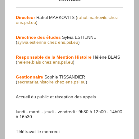
Directeur
Rahul MARKOVITS (
rahul.markovits
chez
ens.psl.eu
)
Directrice des études
Sylvia ESTIENNE
(
sylvia.estienne
chez
ens.psl.eu
)
Responsable de la Mention Histoire
Hélène BLAIS
(
helene.blais
chez
ens.psl.eu
)
Gestionnaire
Sophie TISSANDIER
(
secretariat.histoire
chez
ens.psl.eu
)
Accueil du public et réception des appels
lundi - mardi - jeudi - vendredi : 9h30 à 12h00 - 14h00
à 16h30
Télétravail le mercredi