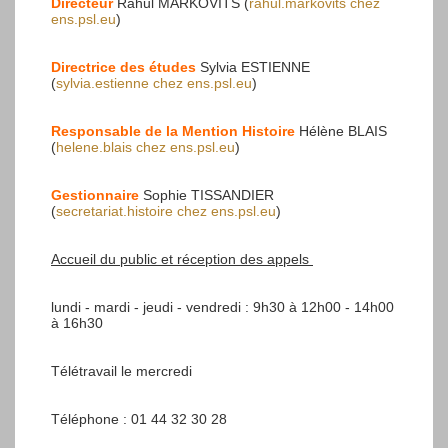
Directeur
Rahul MARKOVITS (
rahul.markovits
chez
ens.psl.eu
)
Directrice des études
Sylvia ESTIENNE
(
sylvia.estienne
chez
ens.psl.eu
)
Responsable de la Mention Histoire
Hélène BLAIS
(
helene.blais
chez
ens.psl.eu
)
Gestionnaire
Sophie TISSANDIER
(
secretariat.histoire
chez
ens.psl.eu
)
Accueil du public et réception des appels
lundi - mardi - jeudi - vendredi : 9h30 à 12h00 - 14h00
à 16h30
Télétravail le mercredi
Téléphone : 01 44 32 30 28