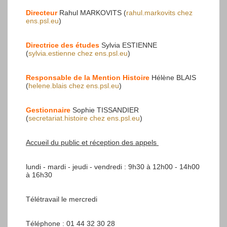
Directeur
Rahul MARKOVITS (
rahul.markovits
chez
ens.psl.eu
)
Directrice des études
Sylvia ESTIENNE
(
sylvia.estienne
chez
ens.psl.eu
)
Responsable de la Mention Histoire
Hélène BLAIS
(
helene.blais
chez
ens.psl.eu
)
Gestionnaire
Sophie TISSANDIER
(
secretariat.histoire
chez
ens.psl.eu
)
Accueil du public et réception des appels
lundi - mardi - jeudi - vendredi : 9h30 à 12h00 - 14h00
à 16h30
Télétravail le mercredi
Téléphone : 01 44 32 30 28