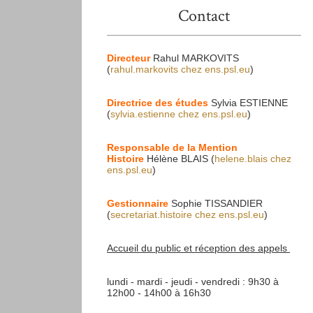
Contact
Directeur
Rahul MARKOVITS
(
rahul.markovits
chez
ens.psl.eu
)
Directrice des études
Sylvia ESTIENNE
(
sylvia.estienne
chez
ens.psl.eu
)
Responsable de la Mention
Histoire
Hélène BLAIS (
helene.blais
chez
ens.psl.eu
)
Gestionnaire
Sophie TISSANDIER
(
secretariat.histoire
chez
ens.psl.eu
)
Accueil du public et réception des appels
lundi - mardi - jeudi - vendredi : 9h30 à
12h00 - 14h00 à 16h30