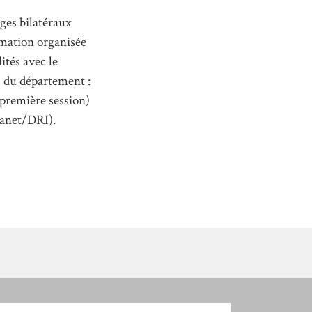
ges bilatéraux
ormation organisée
ités avec le
s du département :
(première session)
tranet/DRI).