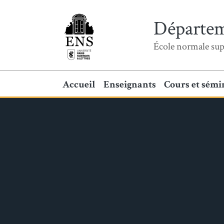
Départem
École normale sup
Accueil
Enseignants
Cours et sémi