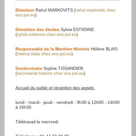
Directeur
Rahul MARKOVITS (
rahul.markovits
chez
ens.psl.eu
)
Directrice des études
Sylvia ESTIENNE
(
sylvia.estienne
chez
ens.psl.eu
)
Responsable de la Mention Histoire
Hélène BLAIS
(
helene.blais
chez
ens.psl.eu
)
Gestionnaire
Sophie TISSANDIER
(
secretariat.histoire
chez
ens.psl.eu
)
Accueil du public et réception des appels
lundi - mardi - jeudi - vendredi : 9h30 à 12h00 - 14h00
à 16h30
Télétravail le mercredi